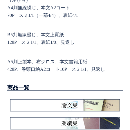
（左から）
A4判無線綴じ、本文A2コート
70P スミ1/1（一部4/4）、表紙4/1
B5判無線綴じ、本文上質紙
128P スミ1/1、表紙1/0、見返し
A5判上製本、布クロス、本文書籍用紙
428P、巻頭口絵A2コート10P スミ1/1、見返し
商品一覧