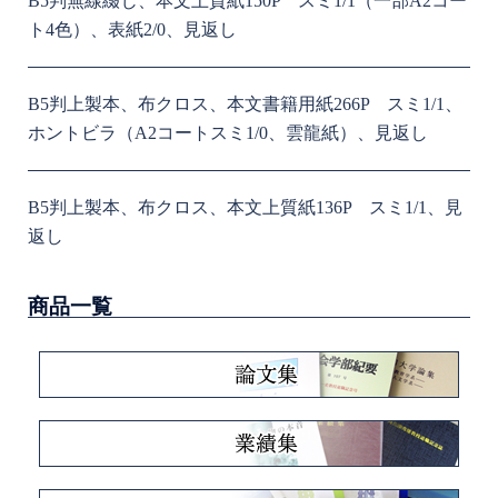
B5判無線綴じ、本文上質紙150P スミ1/1（一部A2コー
ト4色）、表紙2/0、見返し
B5判上製本、布クロス、本文書籍用紙266P スミ1/1、
ホントビラ（A2コートスミ1/0、雲龍紙）、見返し
B5判上製本、布クロス、本文上質紙136P スミ1/1、見
返し
商品一覧